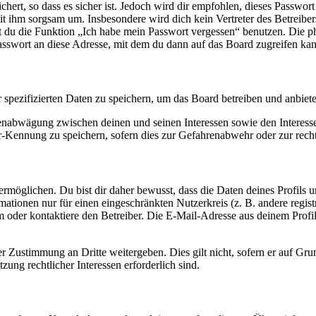
ert, so dass es sicher ist. Jedoch wird dir empfohlen, dieses Passwor
it ihm sorgsam um. Insbesondere wird dich kein Vertreter des Betreibe
nst du die Funktion „Ich habe mein Passwort vergessen“ benutzen. Di
asswort an diese Adresse, mit dem du dann auf das Board zugreifen kan
r spezifizierten Daten zu speichern, um das Board betreiben und anbiet
ssenabwägung zwischen deinen und seinen Interessen sowie den Interes
-Kennung zu speichern, sofern dies zur Gefahrenabwehr oder zur recht
möglichen. Du bist dir daher bewusst, dass die Daten deines Profils und
mationen nur für einen eingeschränkten Nutzerkreis (z. B. andere regist
oder kontaktiere den Betreiber. Die E-Mail-Adresse aus deinem Profil 
r Zustimmung an Dritte weitergeben. Dies gilt nicht, sofern er auf Gr
zung rechtlicher Interessen erforderlich sind.