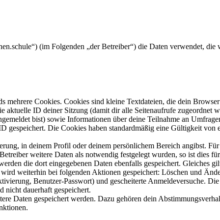
manen.schule“) (im Folgenden „der Betreiber“) die Daten verwendet, d
s mehrere Cookies. Cookies sind kleine Textdateien, die dein Browser 
ie aktuelle ID deiner Sitzung (damit dir alle Seitenaufrufe zugeordnet
angemeldet bist) sowie Informationen über deine Teilnahme an Umfragen
ID gespeichert. Die Cookies haben standardmäßig eine Gültigkeit von e
ierung, in deinem Profil oder deinem persönlichem Bereich angibst. Für
reiber weitere Daten als notwendig festgelegt wurden, so ist dies für 
 werden die dort eingegebenen Daten ebenfalls gespeichert. Gleiches gi
e wird weiterhin bei folgenden Aktionen gespeichert: Löschen und Änd
ktivierung, Benutzer-Passwort) und gescheiterte Anmeldeversuche. D
d nicht dauerhaft gespeichert.
eitere Daten gespeichert werden. Dazu gehören dein Abstimmungsverhal
nktionen.