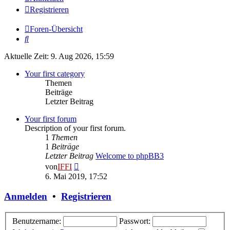
Registrieren
Foren-Übersicht
Suche
Aktuelle Zeit: 9. Aug 2026, 15:59
Your first category
Themen
Beiträge
Letzter Beitrag
Your first forum
Description of your first forum.
1
Themen
1
Beiträge
Letzter Beitrag
Welcome to phpBB3
Neuester
von
IFFI
Beitrag
6. Mai 2019, 17:52
Anmelden
•
Registrieren
Benutzername:
Passwort: