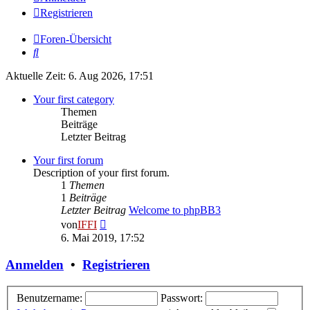
Registrieren
Foren-Übersicht
Suche
Aktuelle Zeit: 6. Aug 2026, 17:51
Your first category
Themen
Beiträge
Letzter Beitrag
Your first forum
Description of your first forum.
1
Themen
1
Beiträge
Letzter Beitrag
Welcome to phpBB3
Neuester
von
IFFI
Beitrag
6. Mai 2019, 17:52
Anmelden
•
Registrieren
Benutzername:
Passwort: